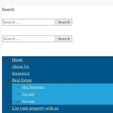
Search
Search
for:
Search
Home
Boquete, Panama,
for:
About Us
Insurance
Real Estate
Plaza San Fransisco, Calle 1ra Noroeste
Hot Properties
For sale
For rent
+507 720-3240
List your property with us