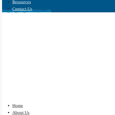
Resources
Contact Us
magda@magdacrespo.com
Home
About Us