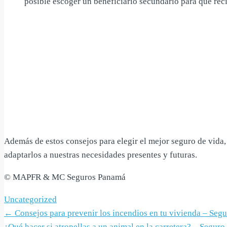
posible escoger un beneficiario secundario para que reci
Además de estos consejos para elegir el mejor seguro de vida,
adaptarlos a nuestras necesidades presentes y futuras.
© MAPFR & MC Seguros Panamá
Uncategorized
Post
←
Consejos para prevenir los incendios en tu vivienda – Seg
¿Qué hacer si atropellas a un animal en la carretera? – Segur