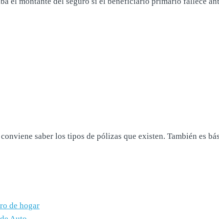
ba el montante del seguro si el beneficiario primario fallece an
 conviene saber los tipos de pólizas que existen. También es bás
uro de hogar
o de Auto
→