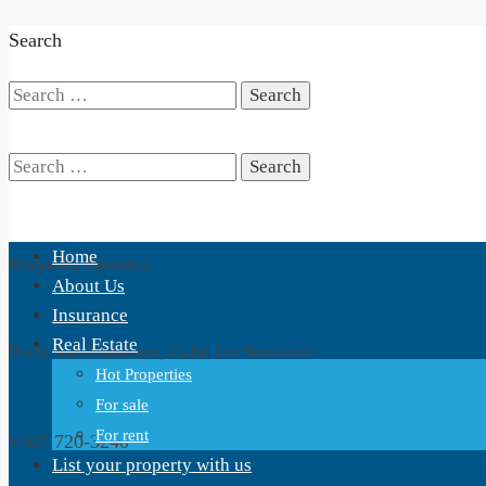
Search
Search
for:
Search
Home
Boquete, Panama,
for:
About Us
Insurance
Real Estate
Plaza San Fransisco, Calle 1ra Noroeste
Hot Properties
For sale
For rent
+507 720-3240
List your property with us