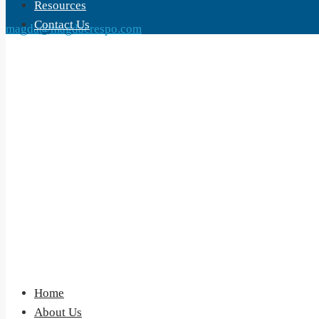
Resources
Contact Us
magda@magdacrespo.com
Home
About Us